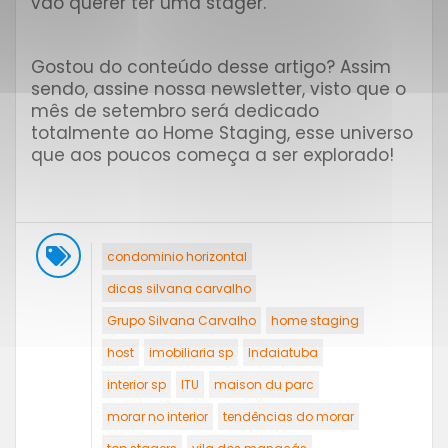
vão querer ter uma stager.
⠀⠀⠀⠀⠀⠀ ⠀⠀
Gostou do conteúdo desse artigo? Assim
sendo, assine nossa newsletter, visto que o
mês de setembro será dedicado
totalmente ao Home Staging, esse universo
que aos poucos começa a ser explorado!
⠀⠀⠀⠀⠀
condominio horizontal
dicas silvana carvalho
Grupo Silvana Carvalho
home staging
host
imobiliaria sp
Indaiatuba
interior sp
ITU
maison du parc
morar no interior
tendências do morar