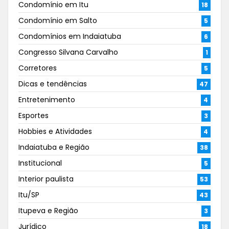
Condomínio em Itu
18
Condomínio em Salto
5
Condomínios em Indaiatuba
6
Congresso Silvana Carvalho
1
Corretores
5
Dicas e tendências
47
Entretenimento
4
Esportes
3
Hobbies e Atividades
4
Indaiatuba e Região
38
Institucional
5
Interior paulista
53
Itu/SP
43
Itupeva e Região
3
Jurídico
18