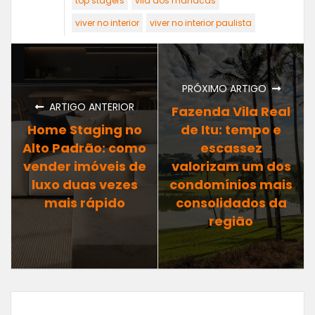
top stagers
vila dos manacás
viver no interior
viver no interior paulista
PRÓXIMO ARTIGO
ARTIGO ANTERIOR
Fazenda Vila Real
Home Staging no
de Itu: tempo e
Alto Padrão: como
escassez
vender imóveis de
valorizam um dos
luxo duas vezes
condomínios mais
mais rápido
consolidados da
região