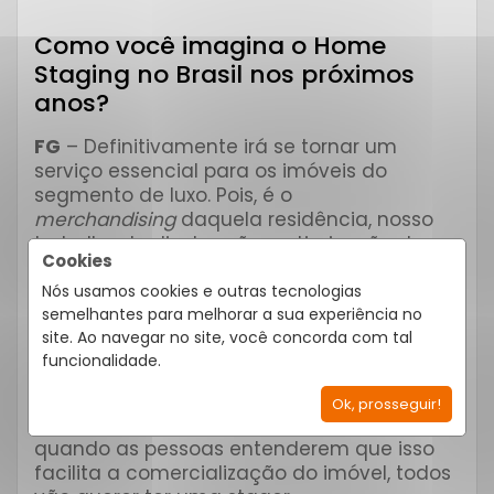
⠀⠀⠀⠀⠀⠀
Como você imagina o Home
Staging no Brasil nos próximos
anos?
FG
– Definitivamente irá se tornar um
serviço essencial para os imóveis do
segmento de luxo. Pois, é o
merchandising
daquela residência, nosso
trabalho de divulgação e otimização de
Cookies
espaços está ali, promovendo experiências
multissensoriais, pensando nos futuros
Nós usamos cookies e outras tecnologias
compradores.
semelhantes para melhorar a sua experiência no
site. Ao navegar no site, você concorda com tal
SL
– Será essencial como é nos Estados
funcionalidade.
Unidos há 50 anos. Hoje, as grandes
plataformas imobiliárias já entenderam o
Ok, prosseguir!
conceito e aplicam em seus imóveis. Enfim,
quando as pessoas entenderem que isso
facilita a comercialização do imóvel, todos