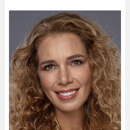
⠀⠀⠀⠀⠀⠀