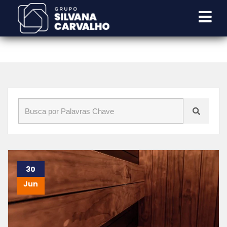
Início
»
Blog
»
Indaiatuba
30
Jun