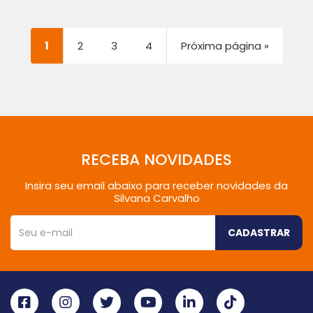
1
2
3
4
Próxima página »
RECEBA NOVIDADES
Insira seu email abaixo para receber novidades da
Silvana Carvalho
CADASTRAR