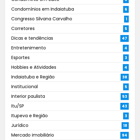
Condomínios em Indaiatuba
6
Congresso Silvana Carvalho
1
Corretores
5
Dicas e tendências
47
Entretenimento
4
Esportes
3
Hobbies e Atividades
4
Indaiatuba e Região
38
Institucional
5
Interior paulista
53
Itu/SP
43
Itupeva e Região
3
Jurídico
18
Mercado imobiliário
94