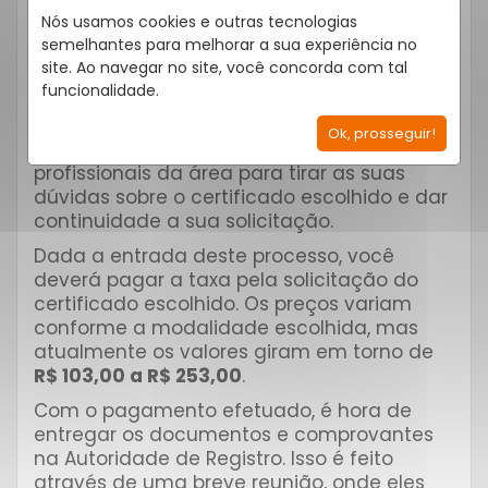
Nós usamos cookies e outras tecnologias
Somente após isso, é que você escolherá o
semelhantes para melhorar a sua experiência no
tipo de certificado digital que melhor
site. Ao navegar no site, você concorda com tal
atende as suas necessidades. Neste
funcionalidade.
momento, sob a orientação da AC, você
será direcionado para uma AR (Autoridade
Ok, prosseguir!
de Registro), onde terá o auxílio de
profissionais da área para tirar as suas
dúvidas sobre o certificado escolhido e dar
continuidade a sua solicitação.
Dada a entrada deste processo, você
deverá pagar a taxa pela solicitação do
certificado escolhido. Os preços variam
conforme a modalidade escolhida, mas
atualmente os valores giram em torno de
R$ 103,00 a R$ 253,00
.
Com o pagamento efetuado, é hora de
entregar os documentos e comprovantes
na Autoridade de Registro. Isso é feito
através de uma breve reunião, onde eles