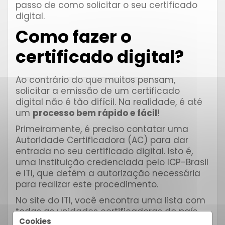
passo de como solicitar o seu certificado
digital.
Como fazer o
certificado digital?
Ao contrário do que muitos pensam,
solicitar a emissão de um certificado
digital não é tão difícil. Na realidade, é até
um
processo bem rápido e fácil
!
Primeiramente, é preciso contatar uma
Autoridade Certificadora (AC) para dar
entrada no seu certificado digital. Isto é,
uma instituição credenciada pelo ICP-Brasil
e ITI, que detêm a autorização necessária
para realizar este procedimento.
No site do ITI, você encontra uma lista com
todas as unidades certificadoras do país.
Cookies
Basta acessá-lo
aqui
.