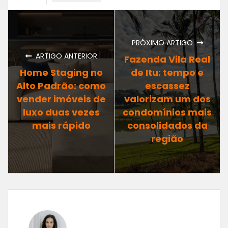
PRÓXIMO ARTIGO
ARTIGO ANTERIOR
Fazenda Vila Real
Home Staging no
de Itu: tempo e
Alto Padrão: como
escassez
vender imóveis de
valorizam um dos
luxo duas vezes
condomínios mais
mais rápido
consolidados da
região