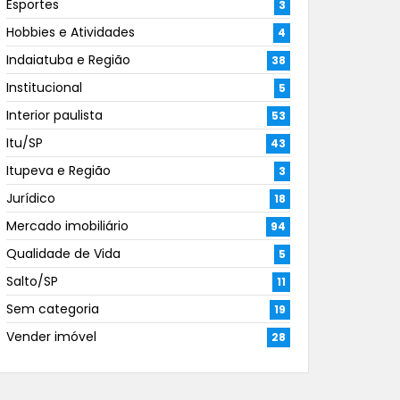
Esportes
3
Hobbies e Atividades
4
Indaiatuba e Região
38
Institucional
5
Interior paulista
53
Itu/SP
43
Itupeva e Região
3
Jurídico
18
Mercado imobiliário
94
Qualidade de Vida
5
Salto/SP
11
Sem categoria
19
Vender imóvel
28