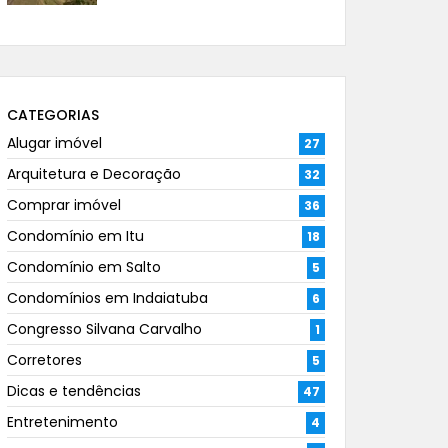
CATEGORIAS
Alugar imóvel
27
Arquitetura e Decoração
32
Comprar imóvel
36
Condomínio em Itu
18
Condomínio em Salto
5
Condomínios em Indaiatuba
6
Congresso Silvana Carvalho
1
Corretores
5
Dicas e tendências
47
Entretenimento
4