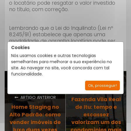
o locatário pode resgatar o valor investido
no título, com correção.
Lembrando que a Lei do Inquilinato (Lei nº
8.245/91) estabelece que apenas uma
modalidade de garantia locatícia pode ser
exigida pelo locador no contrato de locação.
Cookies
Em caso de cobrança de mais de uma
Nós usamos cookies e outras tecnologias
garantia, a prática é considerada ilegal.
semelhantes para melhorar a sua experiência no
site. Ao navegar no site, você concorda com tal
funcionalidade.
Ok, prosseguir!
PRÓXIMO ARTIGO
ARTIGO ANTERIOR
Fazenda Vila Real
Home Staging no
de Itu: tempo e
Alto Padrão: como
escassez
vender imóveis de
valorizam um dos
luxo duas vezes
condomínios mais