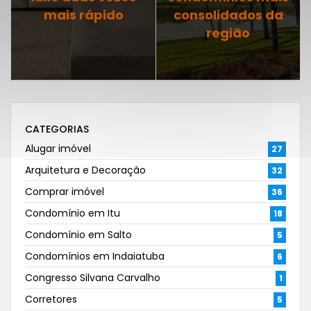
mais rápido
consolidados da
região
CATEGORIAS
Alugar imóvel
27
Arquitetura e Decoração
32
Comprar imóvel
36
Condomínio em Itu
18
Condomínio em Salto
5
Condomínios em Indaiatuba
6
Congresso Silvana Carvalho
1
Corretores
5