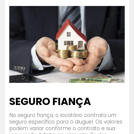
⠀⠀⠀⠀⠀⠀
SEGURO FIANÇA
No seguro fiança, o locatário contrata um
seguro específico para o aluguel. Os valores
podem variar conforme o contrato e sua