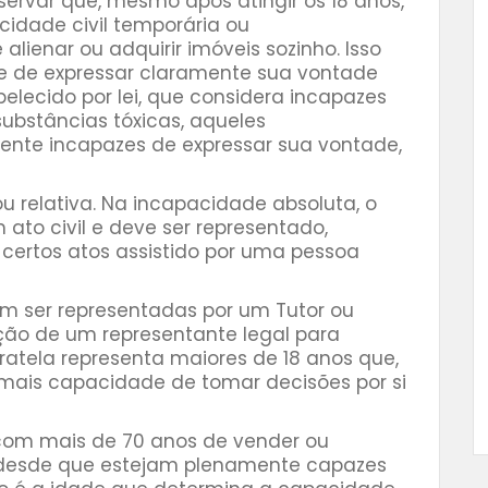
bservar que, mesmo após atingir os 18 anos,
idade civil temporária ou
ienar ou adquirir imóveis sozinho. Isso
e de expressar claramente sua vontade
elecido por lei, que considera incapazes
substâncias tóxicas, aqueles
te incapazes de expressar sua vontade,
u relativa. Na incapacidade absoluta, o
ato civil e deve ser representado,
 certos atos assistido por uma pessoa
m ser representadas por um Tutor ou
ção de um representante legal para
atela representa maiores de 18 anos que,
mais capacidade de tomar decisões por si
om mais de 70 anos de vender ou
, desde que estejam plenamente capazes