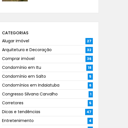
CATEGORIAS
Alugar imóvel
27
Arquitetura e Decoração
32
Comprar imóvel
36
Condomínio em Itu
18
Condomínio em Salto
5
Condomínios em Indaiatuba
6
Congresso Silvana Carvalho
1
Corretores
5
Dicas e tendências
47
Entretenimento
4