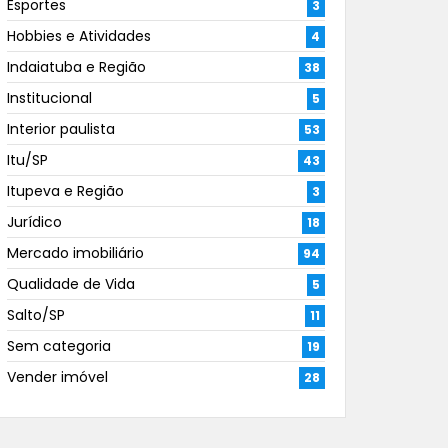
Esportes
3
Hobbies e Atividades
4
Indaiatuba e Região
38
Institucional
5
Interior paulista
53
Itu/SP
43
Itupeva e Região
3
Jurídico
18
Mercado imobiliário
94
Qualidade de Vida
5
Salto/SP
11
Sem categoria
19
Vender imóvel
28