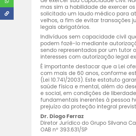
de exercer sua capacidade civil. N
mas sim a habilidade de exercer os d
solicitado um laudo médico para a
velhos, a fim de evitar transações ju
legais obrigatórios.
Indivíduos sem capacidade civil q
podem fazê-lo mediante autorizaçã
sendo representados por um tutor o
interesses com autorização legal ex
É importante destacar que a Lei of
com mais de 60 anos, conforme est
(Lei 10.741/2003). Este estatuto gar
saúde física e mental, além do desen
e social, em condições de liberdade
fundamentais inerentes à pessoa hum
prejuízo da proteção integral previst
Dr. Diogo Ferraz
Diretor Jurídico do Grupo Silvana C
OAB nº 393.631/SP