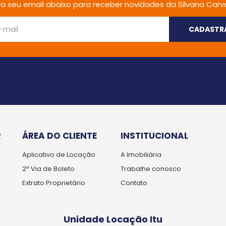
ira seu email abaixo para receber novidades da Silvana Carv
CADASTR
R
ÁREA DO CLIENTE
INSTITUCIONAL
Aplicativo de Locação
A Imobiliária
2ª Via de Boleto
Trabalhe conosco
Extrato Proprietário
Contato
Unidade Locação Itu