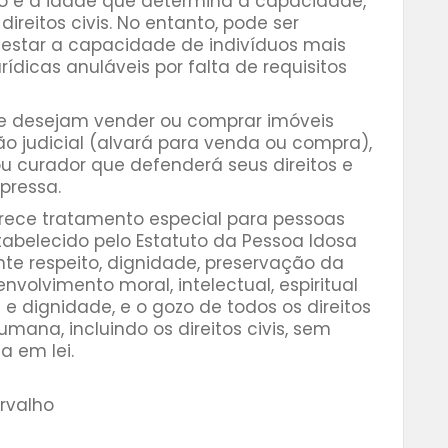
ão é a idade que determina a capacidade,
ireitos civis. No entanto, pode ser
testar a capacidade de indivíduos mais
rídicas anuláveis por falta de requisitos
ue desejam vender ou comprar imóveis
o judicial (alvará para venda ou compra),
u curador que defenderá seus direitos e
pressa.
erece tratamento especial para pessoas
abelecido pelo Estatuto da Pessoa Idosa
ante respeito, dignidade, preservação da
volvimento moral, intelectual, espiritual
 e dignidade, e o gozo de todos os direitos
ana, incluindo os direitos civis, sem
a em lei.
arvalho