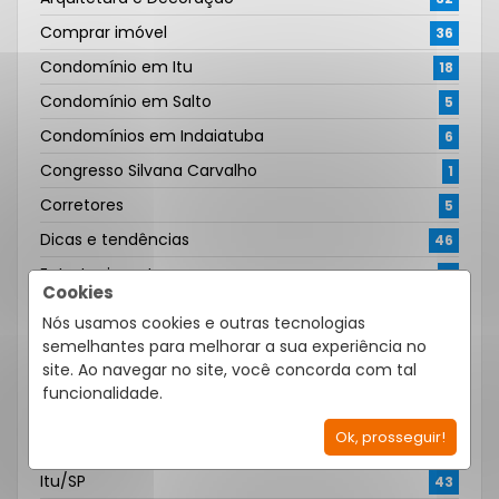
Comprar imóvel
36
Condomínio em Itu
18
Condomínio em Salto
5
Condomínios em Indaiatuba
6
Congresso Silvana Carvalho
1
Corretores
5
Dicas e tendências
46
Entretenimento
4
Cookies
Esportes
3
Nós usamos cookies e outras tecnologias
Hobbies e Atividades
4
semelhantes para melhorar a sua experiência no
site. Ao navegar no site, você concorda com tal
Indaiatuba e Região
38
funcionalidade.
Institucional
5
Ok, prosseguir!
Interior paulista
53
Itu/SP
43