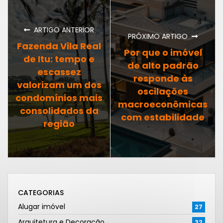
ARTIGO ANTERIOR
PRÓXIMO ARTIGO
Fazenda Vila Real
Por que o imóvel
de Itu: tempo e
de alto padrão
escassez
responde às
valorizam um dos
oscilações
condomínios mais
macroeconômicas
consolidados da
com estabilidade
região
CATEGORIAS
Alugar imóvel
27
Arquitetura e Decoração
32