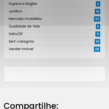
Itupeva e Região
3
Jurídico
18
Mercado imobiliário
93
Qualidade de Vida
5
Salto/SP
11
Sem categoria
19
Vender imóvel
28
Compartilhe: