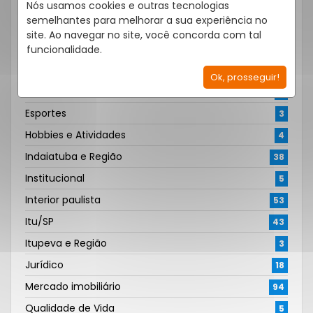
Condomínios em Indaiatuba
Nós usamos cookies e outras tecnologias
6
semelhantes para melhorar a sua experiência no
Congresso Silvana Carvalho
1
site. Ao navegar no site, você concorda com tal
Corretores
5
funcionalidade.
Dicas e tendências
47
Ok, prosseguir!
Entretenimento
4
Esportes
3
Hobbies e Atividades
4
Indaiatuba e Região
38
Institucional
5
Interior paulista
53
Itu/SP
43
Itupeva e Região
3
Jurídico
18
Mercado imobiliário
94
Qualidade de Vida
5