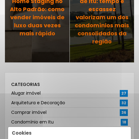
Home Staging no
de Itu: tempo e
Alto Padrão: como
escassez
vender imóveis de
valorizam um dos
luxo duas vezes
condomínios mais
mais rápido
consolidados da
região
CATEGORIAS
Alugar imóvel
27
Arquitetura e Decoração
32
Comprar imóvel
36
Condomínio em Itu
18
Condomínio em Salto
5
Cookies