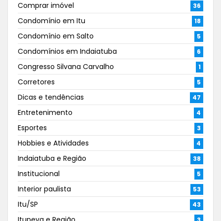
Comprar imóvel
36
Condomínio em Itu
18
Condomínio em Salto
5
Condomínios em Indaiatuba
6
Congresso Silvana Carvalho
1
Corretores
5
Dicas e tendências
47
Entretenimento
4
Esportes
3
Hobbies e Atividades
4
Indaiatuba e Região
38
Institucional
5
Interior paulista
53
Itu/SP
43
Itupeva e Região
3