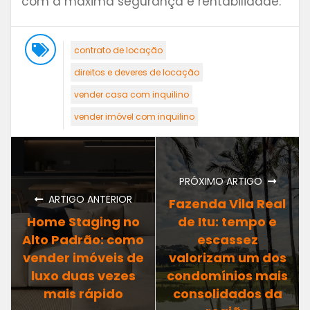
com a máxima segurança e rentabilidade.
contrato de locação
direitos e deveres de locação
vender casa com inquilino
vender imóvel com inquilino
PRÓXIMO ARTIGO
ARTIGO ANTERIOR
Fazenda Vila Real
Home Staging no
de Itu: tempo e
Alto Padrão: como
escassez
vender imóveis de
valorizam um dos
luxo duas vezes
condomínios mais
mais rápido
consolidados da