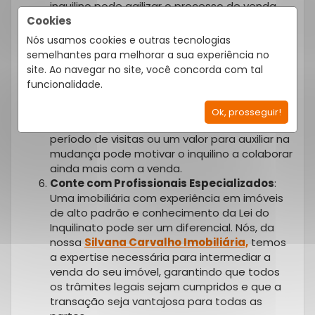
inquilino pode agilizar o processo de venda.
Cookies
Mantenha o Imóvel em Boas Condições
:
Um imóvel bem cuidado e organizado é mais
Nós usamos cookies e outras tecnologias
atraente para os compradores. Incentive o
semelhantes para melhorar a sua experiência no
inquilino a manter o local em ordem, e
site. Ao navegar no site, você concorda com tal
ofereça-se para ajudar com eventuais
funcionalidade.
reparos necessários.
Considere Incentivos
: Em alguns casos,
Ok, prosseguir!
oferecer um desconto no aluguel durante o
período de visitas ou um valor para auxiliar na
mudança pode motivar o inquilino a colaborar
ainda mais com a venda.
Conte com Profissionais Especializados
:
Uma imobiliária com experiência em imóveis
de alto padrão e conhecimento da Lei do
Inquilinato pode ser um diferencial. Nós, da
nossa
Silvana Carvalho Imobiliária,
temos
a expertise necessária para intermediar a
venda do seu imóvel, garantindo que todos
os trâmites legais sejam cumpridos e que a
transação seja vantajosa para todas as