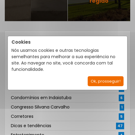
região
Cookies
CATEGORIAS
Nós usamos cookies e outras tecnologias
Alugar imóvel
27
semelhantes para melhorar a sua experiência no
Arquitetura e Decoração
32
site. Ao navegar no site, você concorda com tal
funcionalidade.
Comprar imóvel
36
Condomínio em Itu
18
Ok, prosseguir!
Condomínio em Salto
5
Condomínios em Indaiatuba
6
Congresso Silvana Carvalho
1
Corretores
5
Dicas e tendências
47