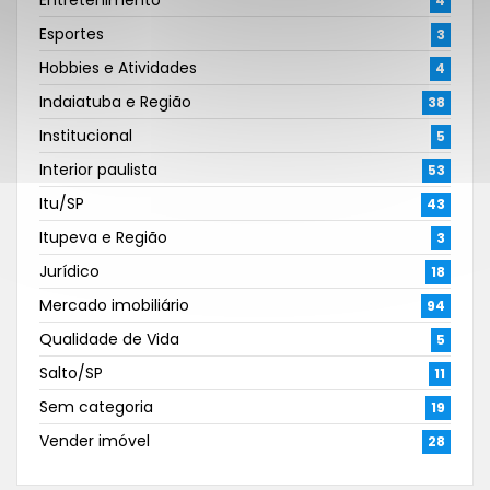
Entretenimento
4
Esportes
3
Hobbies e Atividades
4
Indaiatuba e Região
38
Institucional
5
Interior paulista
53
Itu/SP
43
Itupeva e Região
3
Jurídico
18
Mercado imobiliário
94
Qualidade de Vida
5
Salto/SP
11
Sem categoria
19
Vender imóvel
28