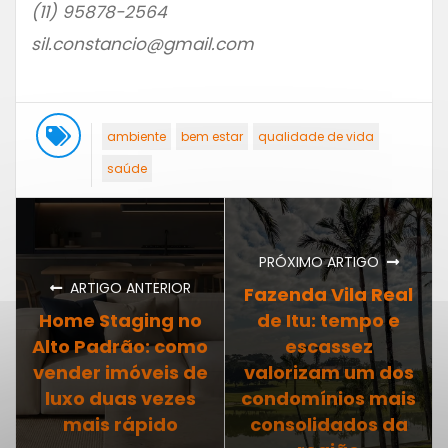
(11) 95878-2564
sil.constancio@gmail.com
ambiente
bem estar
qualidade de vida
saúde
PRÓXIMO ARTIGO
ARTIGO ANTERIOR
Fazenda Vila Real
Home Staging no
de Itu: tempo e
Alto Padrão: como
escassez
vender imóveis de
valorizam um dos
luxo duas vezes
condomínios mais
mais rápido
consolidados da