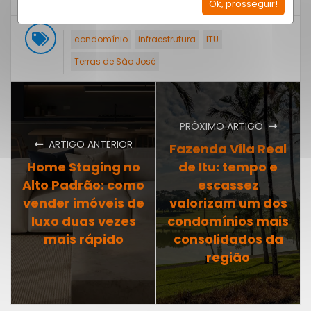
Ok, prosseguir!
condomínio
infraestrutura
ITU
Terras de São José
PRÓXIMO ARTIGO
ARTIGO ANTERIOR
Fazenda Vila Real
Home Staging no
de Itu: tempo e
Alto Padrão: como
escassez
vender imóveis de
valorizam um dos
luxo duas vezes
condomínios mais
mais rápido
consolidados da
região