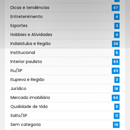
Dicas e tendências
47
Entretenimento
4
Esportes
3
Hobbies e Atividades
4
Indaiatuba e Região
38
Institucional
5
Interior paulista
53
Itu/SP
43
Itupeva e Região
3
Jurídico
18
Mercado imobiliário
94
Qualidade de Vida
5
Salto/SP
11
Sem categoria
19