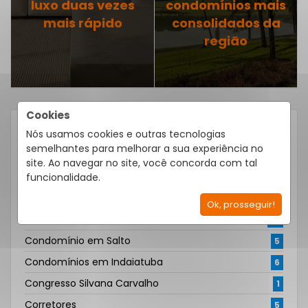
luxo duas vezes
condomínios mais
mais rápido
consolidados da
região
Cookies
Nós usamos cookies e outras tecnologias
CATEGORIAS
semelhantes para melhorar a sua experiência no
Alugar imóvel
27
site. Ao navegar no site, você concorda com tal
Arquitetura e Decoração
funcionalidade.
32
Comprar imóvel
36
Ok, prosseguir!
Condomínio em Itu
18
Condomínio em Salto
5
Condomínios em Indaiatuba
6
Congresso Silvana Carvalho
1
Corretores
5