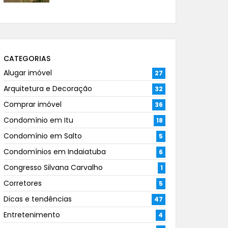
CATEGORIAS
Alugar imóvel
27
Arquitetura e Decoração
32
Comprar imóvel
36
Condomínio em Itu
18
Condomínio em Salto
5
Condomínios em Indaiatuba
6
Congresso Silvana Carvalho
1
Corretores
5
Dicas e tendências
47
Entretenimento
4