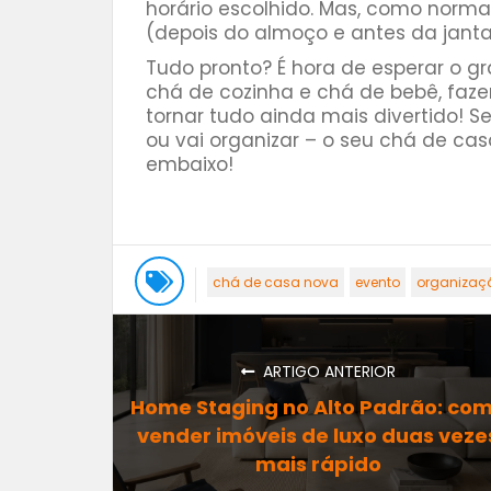
horário escolhido. Mas, como norm
(depois do almoço e antes da janta)
Tudo pronto? É hora de esperar o g
chá de cozinha e chá de bebê, faz
tornar tudo ainda mais divertido! S
ou vai organizar – o seu chá de ca
embaixo!
chá de casa nova
evento
organizaç
ARTIGO ANTERIOR
Home Staging no Alto Padrão: co
vender imóveis de luxo duas veze
mais rápido