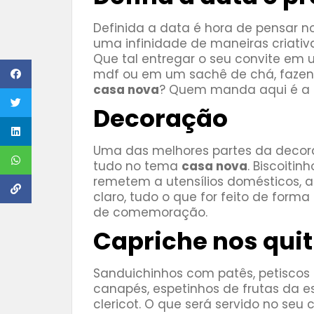
Definida a data é hora de pensar no
uma infinidade de maneiras criativ
Que tal entregar o seu convite em 
mdf ou em um sachê de chá, faze
casa nova
? Quem manda aqui é a s
Decoração
Uma das melhores partes da deco
tudo no tema
casa nova
. Biscoiti
remetem a utensílios domésticos, ar
claro, tudo o que for feito de form
de comemoração.
Capriche nos qui
Sanduichinhos com patês, petiscos 
canapés, espetinhos de frutas da e
clericot. O que será servido no se