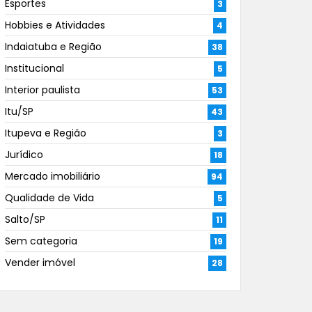
Esportes
3
Hobbies e Atividades
4
Indaiatuba e Região
38
Institucional
5
Interior paulista
53
Itu/SP
43
Itupeva e Região
3
Jurídico
18
Mercado imobiliário
94
Qualidade de Vida
5
Salto/SP
11
Sem categoria
19
Vender imóvel
28