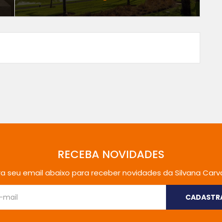
RECEBA NOVIDADES
ira seu email abaixo para receber novidades da Silvana Carv
CADASTR