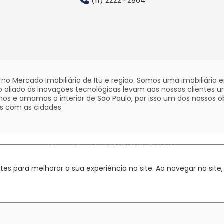
(11) 2222- 2864
o Mercado Imobiliário de Itu e região. Somos uma imobiliária
aliado às inovações tecnológicas levam aos nossos clientes 
os e amamos o interior de São Paulo, por isso um dos nossos ob
s com as cidades.
Silvana Carvalho. CRECI 19.404-J © 2026
Política de privacidade
es para melhorar a sua experiência no site. Ao navegar no site