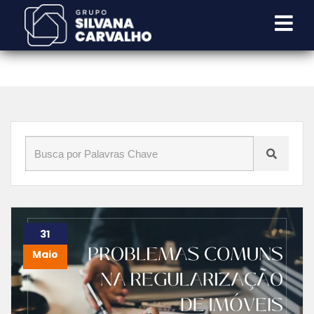
Início
»
Blog
»
comprar e vender imóveis
31
Maio