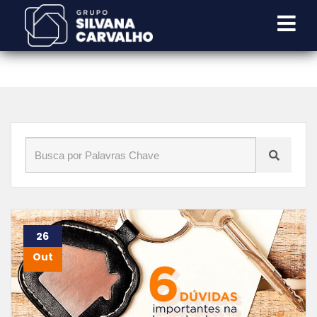
Início
»
Blog
»
dúvida
26
Out