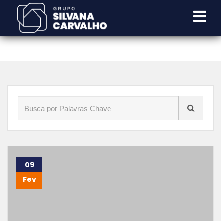
Início
»
Blog
»
condomínios em Indaiatuba
09
Fev