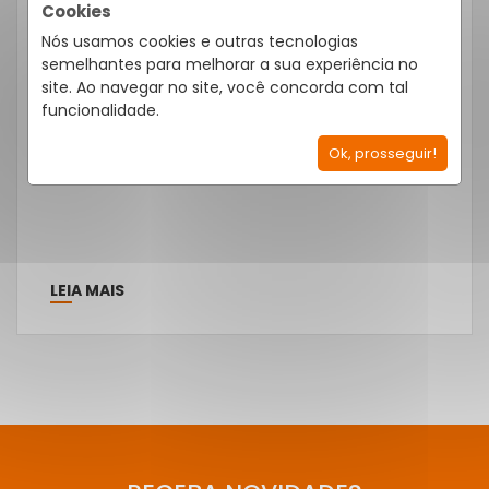
Cookies
Lista de condomínios em
Nós usamos cookies e outras tecnologias
Indaiatuba
semelhantes para melhorar a sua experiência no
site. Ao navegar no site, você concorda com tal
Recentemente, o Interior Paulista tem
funcionalidade.
atraído cada vez mais a atenção do público
de São Paulo que busca por imóveis […]
Ok, prosseguir!
LEIA MAIS