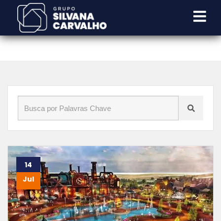
Início
»
Blog
»
casas em itu
14
Jul