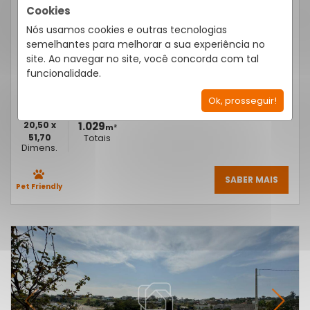
TERRENO CONDOMÍNIO FAZENDA KURUMIN 1.029M²
Cookies
CONDOMÍNIO FAZENDA KURUMIN - ITU
/SP
Nós usamos cookies e outras tecnologias
Cód.:
29387
semelhantes para melhorar a sua experiência no
Venda
R$ 480.000,00
site. Ao navegar no site, você concorda com tal
funcionalidade.
Condomínio R$ 1.578,00
IPTU R$ 90,04
Ok, prosseguir!
20,50 x
1.029
m²
51,70
Totais
Dimens.
SABER MAIS
Pet Friendly