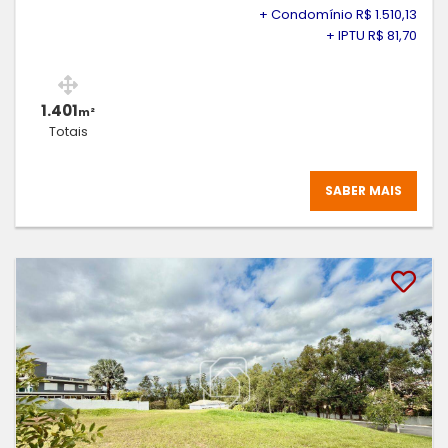
+ Condomínio R$ 1.510,13
+ IPTU R$ 81,70
1.401
m²
Totais
SABER MAIS