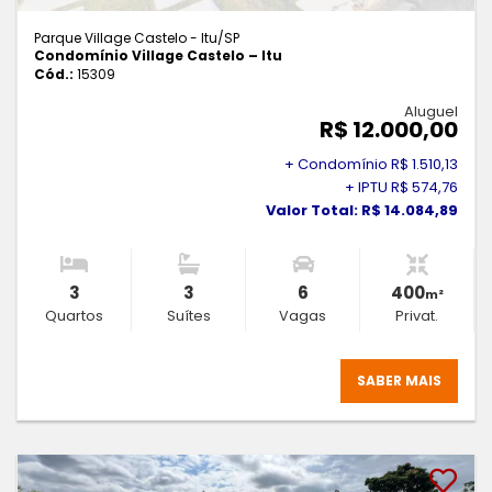
Parque Village Castelo - Itu
/SP
Condomínio Village Castelo – Itu
Cód.:
15309
Aluguel
R$ 12.000,00
+ Condomínio R$ 1.510,13
+ IPTU R$ 574,76
Valor Total: R$ 14.084,89
3
3
6
400
m²
Quartos
Suítes
Vagas
Privat.
SABER MAIS