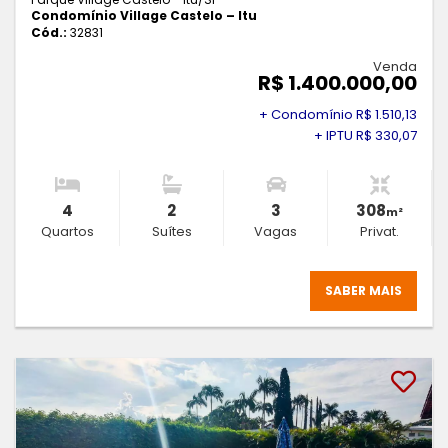
Condomínio Village Castelo – Itu
Cód.:
32831
Venda
R$ 1.400.000,00
+ Condomínio R$ 1.510,13
+ IPTU R$ 330,07
4
2
3
308
m²
Quartos
Suítes
Vagas
Privat.
SABER MAIS