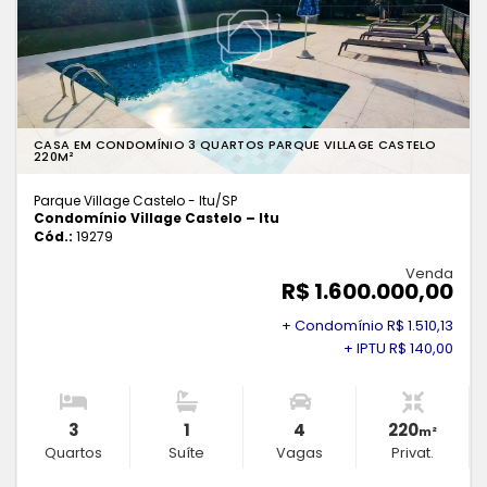
CASA EM CONDOMÍNIO 3 QUARTOS PARQUE VILLAGE CASTELO
220M²
Parque Village Castelo - Itu
/SP
Condomínio Village Castelo – Itu
Cód.:
19279
Venda
R$ 1.600.000,00
+ Condomínio R$ 1.510,13
+ IPTU R$ 140,00
3
1
4
220
m²
Quartos
Suíte
Vagas
Privat.