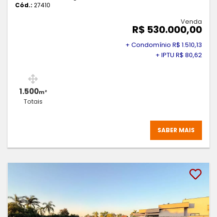
Cód.:
27410
Venda
R$ 530.000,00
+ Condomínio R$ 1.510,13
+ IPTU R$ 80,62
1.500
m²
Totais
SABER MAIS