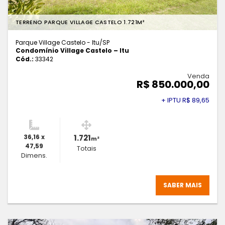
TERRENO PARQUE VILLAGE CASTELO 1.721M²
Parque Village Castelo - Itu
/SP
Condomínio Village Castelo – Itu
Cód.:
33342
Venda
R$ 850.000,00
+ IPTU R$ 89,65
36,16 x
1.721
m²
47,59
Totais
Dimens.
SABER MAIS