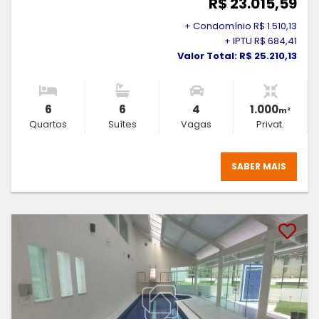
R$ 23.015,59
+ Condomínio R$ 1.510,13
+ IPTU R$ 684,41
Valor Total: R$ 25.210,13
6
6
4
1.000
m²
Quartos
Suítes
Vagas
Privat.
SABER MAIS