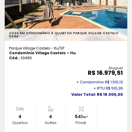
CASA EM CONDOMÍNIO 4 QUARTOS PARQUE VILLAGE CASTELO
541M²
Parque Village Castelo - Itu
/SP
Condomínio Village Castelo – Itu
Cód.:
33486
Aluguel
R$ 16.979,51
+ Condomínio R$ 1.510,13
+ IPTU R$ 510,36
Valor Total: R$ 19.000,00
4
4
541
m²
Quartos
Suítes
Privat.