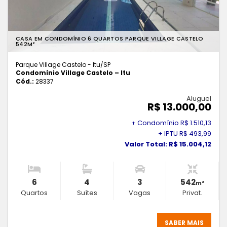
CASA EM CONDOMÍNIO 6 QUARTOS PARQUE VILLAGE CASTELO
542M²
Parque Village Castelo - Itu
/SP
Condomínio Village Castelo – Itu
Cód.:
28337
Aluguel
R$ 13.000,00
+ Condomínio R$ 1.510,13
+ IPTU R$ 493,99
Valor Total: R$ 15.004,12
6
4
3
542
m²
Quartos
Suítes
Vagas
Privat.
SABER MAIS