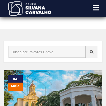
Início
»
Blog
»
Terra de São José 2
04
Maio