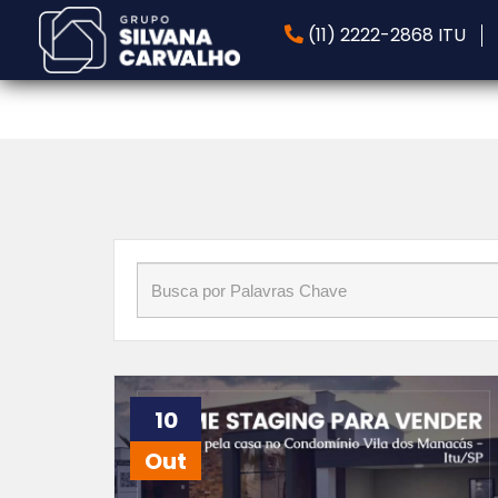
Início
»
Blog
»
stagers
(11) 2222-2868 ITU
10
Out