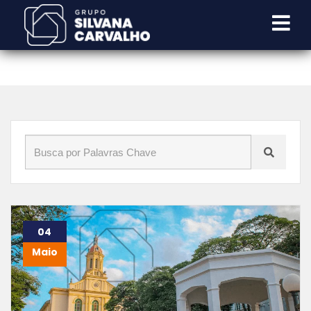
Início
»
Blog
»
mont blanc
04
Maio