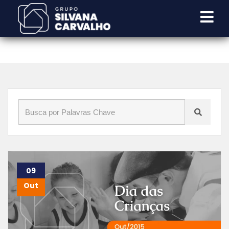
Início
»
Blog
»
dia das crianças
09
Out