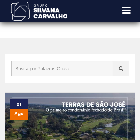
Início
»
Blog
»
administração imobiliária
01
Ago